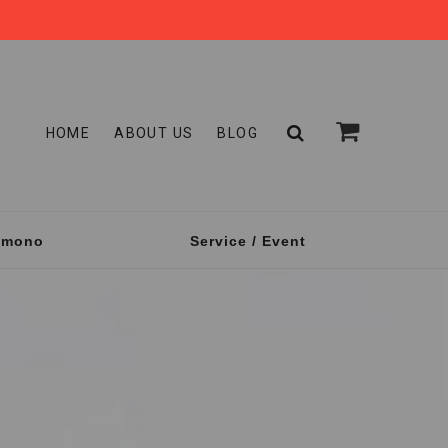
HOME
ABOUT US
BLOG
omono
Service / Event