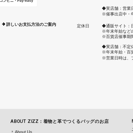
コンビニ・Pay-easy
◆実店舗：営業
※催事出店中・
詳しいお支払方法のご案内
定休日
◆通販サイト：
※年末年始など
※百貨店催事期
◆実店舗：不定
※年末年始・百
※営業日時は、
ABOUT ZIZZ：着物と革でつくるバッグのお店
About Us