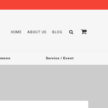
HOME
ABOUT US
BLOG
omono
Service / Event