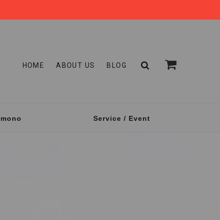
HOME
ABOUT US
BLOG
omono
Service / Event