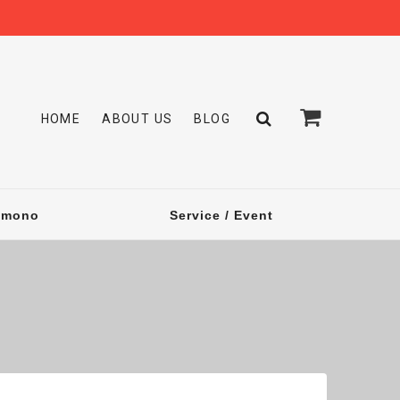
HOME
ABOUT US
BLOG
omono
Service / Event