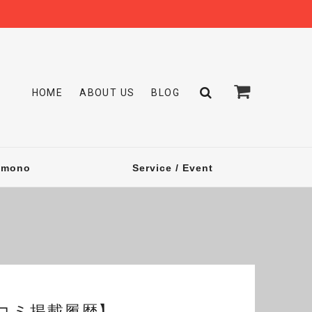
HOME
ABOUT US
BLOG
omono
Service / Event
コミ掲載履歴】