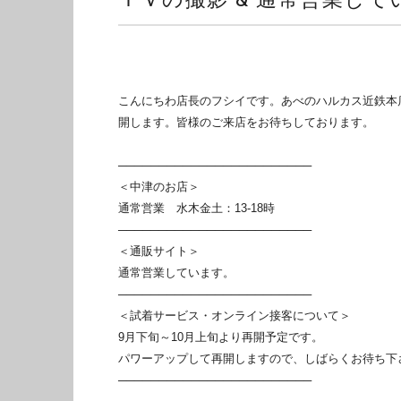
こんにちわ店長のフシイです。あべのハルカス近鉄本店
開します。皆様のご来店をお待ちしております。
────────────────────────
＜中津のお店＞
通常営業 水木金土：13-18時
────────────────────────
＜通販サイト＞
通常営業しています。
────────────────────────
＜試着サービス・オンライン接客について＞
9月下旬～10月上旬より再開予定です。
パワーアップして再開しますので、しばらくお待ち下
────────────────────────