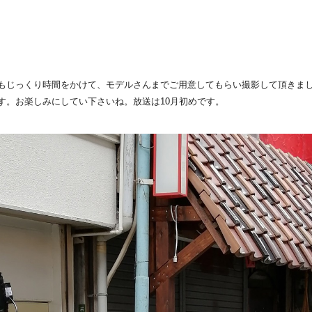
もじっくり時間をかけて、モデルさんまでご用意してもらい撮影して頂きま
す。お楽しみにしてい下さいね。放送は10月初めです。