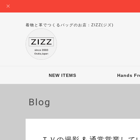
着物と革でつくるバッグのお店：ZIZZ(ジズ)
NEW ITEMS
Hands Fr
Blog
ＴＶの撮影 & 通常営業して