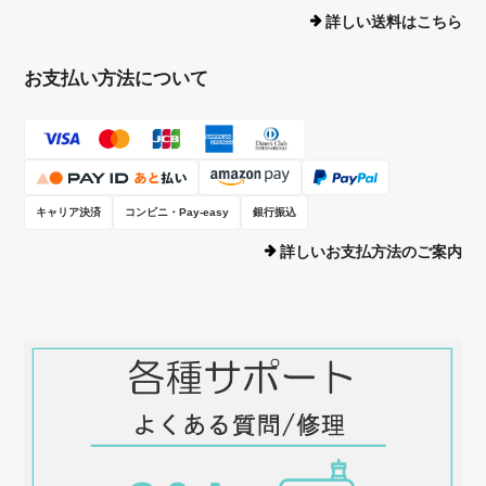
詳しい送料はこちら
トートバッグ【ループ】前：NO.229-w（後：NO.227）
2026/01/09
お支払い方法について
20年以上前から幾度か購入しているZIZZのバッグ、久方ぶりに手にし
てもやはりしっかりした厚みと丁寧な縫製、肩紐のデザインやDカン
の位置など、繊細かつ実用的な細工が施されていて大満足の逸品でし
た。
キャリア決済
コンビニ・Pay-easy
銀行振込
詳しいお支払方法のご案内
店長のフシイです。お返事をしたつもり
になっておりました。 折角レビューい
ただいたのに、大変失礼いたしました。
20年もの長いお付き合いを本当にありが
とうございます。ZIZZの信念を貫いて
きて、そう言ってもらえて本当に嬉しい
です。暖かくなってきましたので、お花
見などのおともに使ってもらえると嬉し
いです。今後ともZIZZをよろしくお願
いいたします。