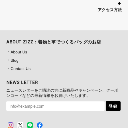
店長のフシイです。20年、本当にありが
とうございます！長く続けていると、い
アクセス方法
ろいろな事がありますが、このように言
っていただけると、すごく励みになりま
す！そして、ショルダーバッグ【ミニマ
ム】がお役に立てて、嬉しいです。お出
かけのお供として使ってやってくださ
ABOUT ZIZZ：着物と革でつくるバッグのお店
い。今後とも、ZIZZをよろしくお願い
About Us
いたします。
Blog
Contact Us
NEWS LETTER
スマホショルダー【トラッド】 NO.228
ニュースレターをご購読の方に新商品やキャンペーン、クーポ
2025/06/04
ンコードなどの最新情報をお届けいたします。
妻の還暦の誕生日プレゼントをきれいにラッピングして頂きありがと
登録
うございます。中の携帯ケースも凄く感じも良く大変気にいっている
ようです。特に赤い色あいもよく、妻も気にいっているようです。 あ
りがとうございました。m(_ _)m