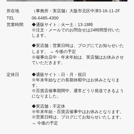
ているんですね。感動・感激しておりま
す。シフォンは、たしかに、ペットボト
所在地
（事務所・実店舗）大阪市北区中津3-16-11-2F
ル入りますよね。楽しく、いろいろなお
TEL
06-6485-4300
出かけに使ってもらえると嬉しいです。
営業時間
◆通販サイト：火ー土：13-18時
※注文・メールでのお問合せは24時間受付いた
今後ともZIZZをよろしくお願いいたし
します。
ます。
◆実店舗：営業日時は、ブログにてお知らせいた
します。
→ 今後の予定
※催事出店中・年末年始は、実店舗はお休みさせ
ていただきます。
ショルダーバッグ【ミニマム】着物地： NO.224
定休日
◆通販サイト：日・月・祝日
2025/09/13
※年末年始などの長期休暇中はお休みとなりま
す。
※百貨店催事期間中、通常どうり発送できるよう
20年ほど前に中津のお店でサイクルを買ってから、ZIZZのバッグには
になりました。
長年お世話になっています。 ショルダーバッグを探していたところ、
◆実店舗：不定休
サイズ的にちょうどよいものがZIZZにあることを知り、今回久しぶり
※年末年始・百貨店催事中はお休みとなります。
に購入させていただきました。 ちょうど良いサイズ感と着物地のデザ
※営業日時は、ブログにてお知らせいたします。
インが好きです。 また長く使わせていただこうと思います。
→ 今後の予定