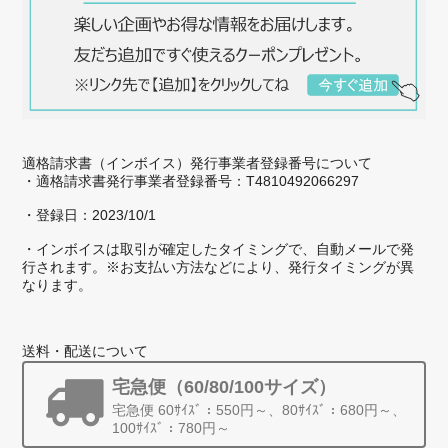
ストラップ【ミスト】NO.224
2026/04/01
スマホを新調してケースを新しく買ったのですが、折よくこちらの
春のセール情報が流れてきて、それに合わせてストラップを買おうと
適格請求書（インボイス）発行事業者登録番号について
決めました。最近はスマホが高級化してきて、長く使うので、アクセ
・適格請求書発行事業者登録番号：T4810492066297
サリにもこだわりたいと思いました。 太めのストラップなので、指
・登録日：2023/10/1
に引っ掛けると安定して使いやすいです。
・インボイスは取引が確定したタイミングで、自動メールで発
行されます。※お支払い方法などにより、発行タイミングが異
店長のフシイです。この度は、ストラッ
なります。
プを気に入っていただき、ありがとうご
ざいます。麻の葉柄のストラップ、楽し
く使ってもらえると、嬉しいです。 今
送料・配送について
後ともZIZZをよろしくお願いいたしま
す。
宅急便（60/80/100サイズ）
宅急便 60ｻｲｽﾞ：550円～、80ｻｲｽﾞ：680円～、
100ｻｲｽﾞ：780円～