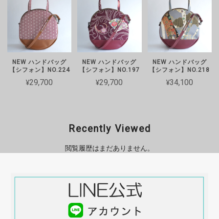
で、丸い形がとても可愛らしいのでハンドバッグ【シフォン】を購入
しました。 ZIZZのバックを初めて購入ですが、着物と革の丁寧な縫
製でとてもカッコいいです。大切に使わせていただきます。
店長のフシイです。この度は数ある中か
らZIZZのバッグをお選びいただき、誠
NEW ハンドバッグ
NEW ハンドバッグ
NEW ハンドバッグ
【シフォン】NO.224
【シフォン】NO.197
【シフォン】NO.218
にありがとうございます。 せっかく見
¥29,700
¥29,700
¥34,100
つけていただいた第一希望のボディバッ
グ【サイクル】が完売しており、ご希望
に添えず大変申し訳ございませんでし
た。そのような中、こちらのデザインを
お迎えいただき、「丁寧な縫製でとても
Recently Viewed
カッコいい」「大切に使わせていただき
ます」という温かいお言葉が何よりの励
閲覧履歴はまだありません。
みになります。 この度は、お買上いた
だきありがとうございます。またご縁が
ございましたらよろしくお願いいたしま
す。