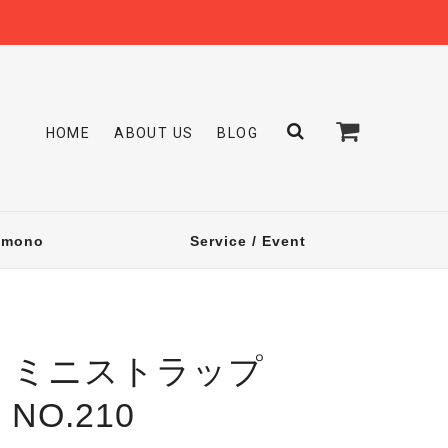
HOME
ABOUT US
BLOG
omono
Service / Event
ミニストラップ
NO.210