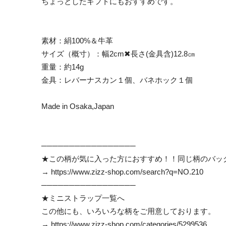
ちょっとしたギフトにもおすすめです。
素材：絹100%＆牛革
サイズ（概寸）：幅2cm✖長さ(金具含)12.8㎝
重量：約14g
金具：レバーナスカン１個、バネホック１個
Made in Osaka,Japan
─────────────────
★この柄が気に入った方におすすめ！！同じ柄のバッ
→
https://www.zizz-shop.com/search?q=NO.210
─────────────────
★ミニストラップ一覧へ
この他にも、いろいろな柄をご用意しております。
→
https://www.zizz-shop.com/categories/5299536