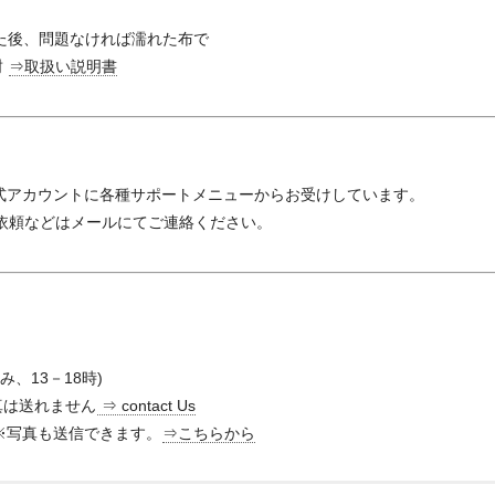
た後、問題なければ濡れた布で
封
⇒取扱い説明書
公式アカウントに各種サポートメニューからお受けしています。
理依頼などはメールにてご連絡ください。
み、13－18時)
真は送れません
⇒ contact Us
※写真も送信できます。
⇒こちらから