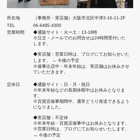
当店のバッグが、トレードマークになっ
ているんですね。感動・感激しておりま
す。シフォンは、たしかに、ペットボト
所在地
（事務所・実店舗）大阪市北区中津3-16-11-2F
ル入りますよね。楽しく、いろいろなお
TEL
06-6485-4300
出かけに使ってもらえると嬉しいです。
営業時間
◆通販サイト：火ー土：13-18時
※注文・メールでのお問合せは24時間受付いた
今後ともZIZZをよろしくお願いいたし
します。
ます。
◆実店舗：営業日時は、ブログにてお知らせいた
します。
→ 今後の予定
※催事出店中・年末年始は、実店舗はお休みさせ
ていただきます。
ショルダーバッグ【ミニマム】着物地： NO.224
定休日
◆通販サイト：日・月・祝日
2025/09/13
※年末年始などの長期休暇中はお休みとなりま
す。
※百貨店催事期間中、通常どうり発送できるよう
20年ほど前に中津のお店でサイクルを買ってから、ZIZZのバッグには
になりました。
長年お世話になっています。 ショルダーバッグを探していたところ、
◆実店舗：不定休
サイズ的にちょうどよいものがZIZZにあることを知り、今回久しぶり
※年末年始・百貨店催事中はお休みとなります。
に購入させていただきました。 ちょうど良いサイズ感と着物地のデザ
※営業日時は、ブログにてお知らせいたします。
インが好きです。 また長く使わせていただこうと思います。
→ 今後の予定