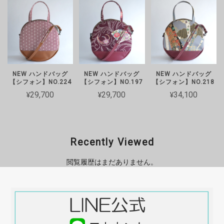
ボディバッグ【サイクル】が欲しかったのですが、SOLD OUTなの
で、丸い形がとても可愛らしいのでハンドバッグ【シフォン】を購入
しました。 ZIZZのバックを初めて購入ですが、着物と革の丁寧な縫
製でとてもカッコいいです。大切に使わせていただきます。
店長のフシイです。この度は数ある中か
らZIZZのバッグをお選びいただき、誠
NEW ハンドバッグ
NEW ハンドバッグ
NEW ハンドバッグ
【シフォン】NO.224
【シフォン】NO.197
【シフォン】NO.218
にありがとうございます。 せっかく見
¥29,700
¥29,700
¥34,100
つけていただいた第一希望のボディバッ
グ【サイクル】が完売しており、ご希望
に添えず大変申し訳ございませんでし
た。そのような中、こちらのデザインを
お迎えいただき、「丁寧な縫製でとても
Recently Viewed
カッコいい」「大切に使わせていただき
ます」という温かいお言葉が何よりの励
閲覧履歴はまだありません。
みになります。 この度は、お買上いた
だきありがとうございます。またご縁が
ございましたらよろしくお願いいたしま
す。