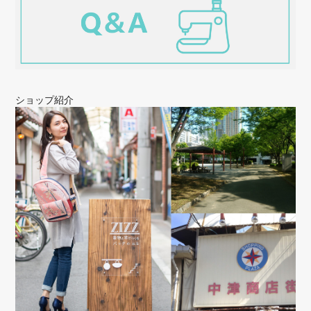
いいたします。
NEW ハンドバッグ【シフォン】NO.229
ショップ紹介
2025/10/30
かなり前から（2007年頃）ZIZZのバックを愛用していて、このお店の
商品がなかったら何を使えばよいか分かりません…。 自分のトレード
マークとして、ほぼ毎日使っているバックたちですが、シフォンは初
めて。 ミニマムだと入りきらないペットボトルなども入るので、うま
く使い分けしようと思います。 このお品も大切に使わせていただきま
す。 これからも頑張って素敵な商品を届けてください！
店長のフシイです。本当に昔からZIZZ
BAGを毎日、ご愛用いただきまして、
ありがとうございます。何とも有り難い
お言葉をもらい、本当にうれしいです。