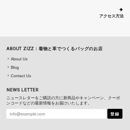
店長のフシイです。20年、本当にありが
とうございます！長く続けていると、い
アクセス方法
ろいろな事がありますが、このように言
っていただけると、すごく励みになりま
す！そして、ショルダーバッグ【ミニマ
ム】がお役に立てて、嬉しいです。お出
かけのお供として使ってやってくださ
ABOUT ZIZZ：着物と革でつくるバッグのお店
い。今後とも、ZIZZをよろしくお願い
About Us
いたします。
Blog
Contact Us
NEWS LETTER
スマホショルダー【トラッド】 NO.228
ニュースレターをご購読の方に新商品やキャンペーン、クーポ
2025/06/04
ンコードなどの最新情報をお届けいたします。
妻の還暦の誕生日プレゼントをきれいにラッピングして頂きありがと
登録
うございます。中の携帯ケースも凄く感じも良く大変気にいっている
ようです。特に赤い色あいもよく、妻も気にいっているようです。 あ
りがとうございました。m(_ _)m