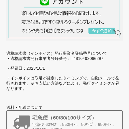
ストラップ【ミスト】NO.224
2026/04/01
スマホを新調してケースを新しく買ったのですが、折よくこちらの
春のセール情報が流れてきて、それに合わせてストラップを買おうと
適格請求書（インボイス）発行事業者登録番号について
決めました。最近はスマホが高級化してきて、長く使うので、アクセ
・適格請求書発行事業者登録番号：T4810492066297
サリにもこだわりたいと思いました。 太めのストラップなので、指
・登録日：2023/10/1
に引っ掛けると安定して使いやすいです。
・インボイスは取引が確定したタイミングで、自動メールで発
行されます。※お支払い方法などにより、発行タイミングが異
店長のフシイです。この度は、ストラッ
なります。
プを気に入っていただき、ありがとうご
ざいます。麻の葉柄のストラップ、楽し
く使ってもらえると、嬉しいです。 今
送料・配送について
後ともZIZZをよろしくお願いいたしま
す。
宅急便（60/80/100サイズ）
宅急便 60ｻｲｽﾞ：550円～、80ｻｲｽﾞ：680円～、