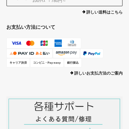
100ｻｲｽﾞ：780円～
詳しい送料はこちら
トートバッグ【ループ】前：NO.229-w（後：NO.227）
2026/01/09
お支払い方法について
20年以上前から幾度か購入しているZIZZのバッグ、久方ぶりに手にし
てもやはりしっかりした厚みと丁寧な縫製、肩紐のデザインやDカン
の位置など、繊細かつ実用的な細工が施されていて大満足の逸品でし
た。
キャリア決済
コンビニ・Pay-easy
銀行振込
詳しいお支払方法のご案内
店長のフシイです。お返事をしたつもり
になっておりました。 折角レビューい
ただいたのに、大変失礼いたしました。
20年もの長いお付き合いを本当にありが
とうございます。ZIZZの信念を貫いて
きて、そう言ってもらえて本当に嬉しい
です。暖かくなってきましたので、お花
見などのおともに使ってもらえると嬉し
いです。今後ともZIZZをよろしくお願