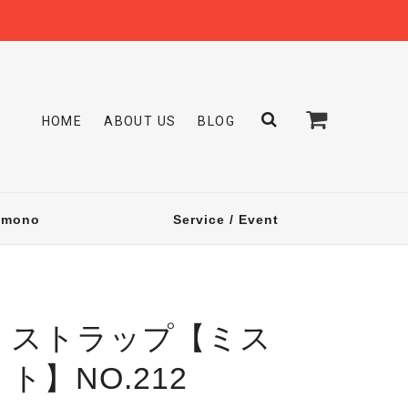
HOME
ABOUT US
BLOG
omono
Service / Event
ストラップ【ミス
ト】NO.212